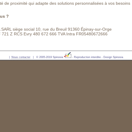
té de proximité qui adapte des solutions personnalisées à vos besoins
us ?
SARL siège social 10, rue du Breuil 91360 Épinay-sur-Orge
 721 Z RCS Evry 480 672 666 TVA Intra FR05480672666
|
Nous contacter
| © 2005-2019 Spinosia
- Reproduction interdite - Design Spinosia