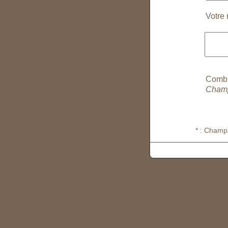
Votre
Combie
Champ
* : Champs